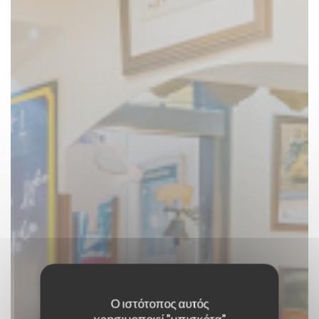
Ο ιστότοπος αυτός
χρησιμοποιεί "μπισκότα"