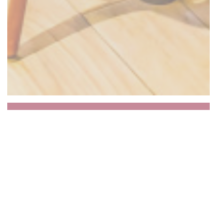
LE PASSE PORC
Παραδοσιακή ζυθοποιία Lille, θεσμός από το
1992, εδώ βοδινό κρέας, παραπροϊόντα
σφαγίων, πατσάς, μυελό κ.λπ.