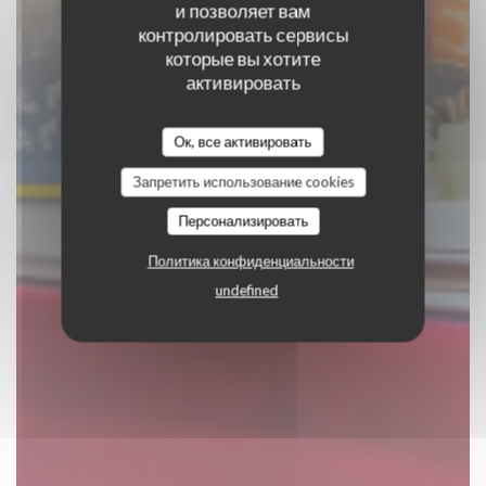
и позволяет вам
контролировать сервисы
которые вы хотите
LE PASSE PORC
активировать
ПИВНОЙ БАР
|
LILLE
Ок, все активировать
Запретить использование cookies
ЗАБРОНИРОВАТЬ СТОЛИК
Персонализировать
Политика конфиденциальности
undefined