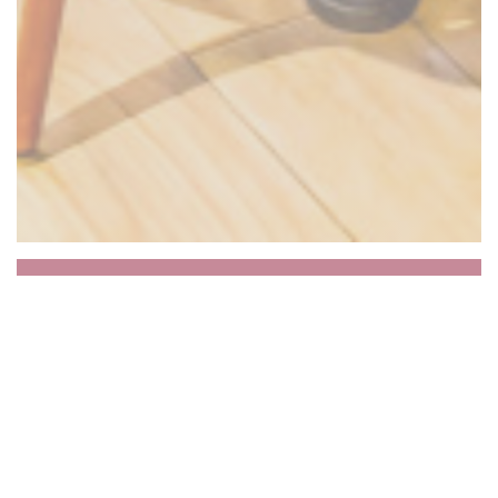
LE PASSE PORC
Традиционная пивоварня Лилля, заведение с
1992 года, здесь говядина, субпродукты,
рубец, костный мозг и т. д.