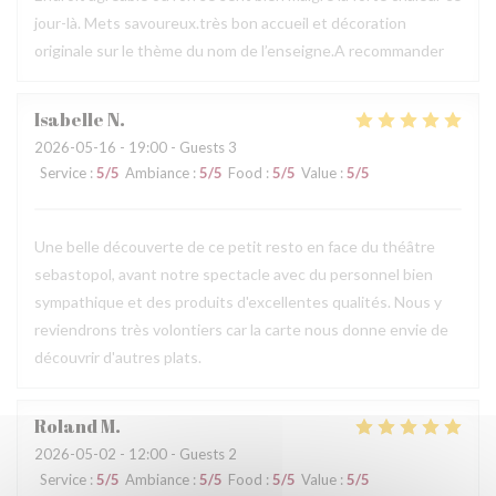
jour-là. Mets savoureux.très bon accueil et décoration
originale sur le thème du nom de l’enseigne.A recommander
Isabelle
N
2026-05-16
- 19:00 - Guests 3
Service
:
5
/5
Ambiance
:
5
/5
Food
:
5
/5
Value
:
5
/5
Une belle découverte de ce petit resto en face du théâtre
sebastopol, avant notre spectacle avec du personnel bien
sympathique et des produits d'excellentes qualités. Nous y
reviendrons très volontiers car la carte nous donne envie de
découvrir d'autres plats.
Roland
M
2026-05-02
- 12:00 - Guests 2
Service
:
5
/5
Ambiance
:
5
/5
Food
:
5
/5
Value
:
5
/5