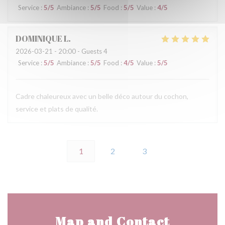
Service
:
5
/5
Ambiance
:
5
/5
Food
:
5
/5
Value
:
4
/5
DOMINIQUE
L
2026-03-21
- 20:00 - Guests 4
Service
:
5
/5
Ambiance
:
5
/5
Food
:
4
/5
Value
:
5
/5
Cadre chaleureux avec un belle déco autour du cochon,
service et plats de qualité.
1
2
3
Map and Contact