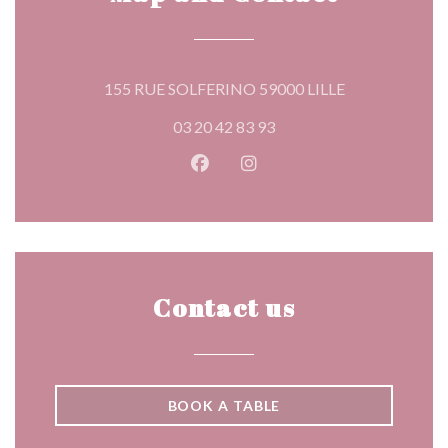
((opens in a n
155 RUE SOLFERINO 59000 LILLE
03 20 42 83 93
Facebook ((opens in a new wind
Instagram ((opens in a n
Contact us
BOOK A TABLE