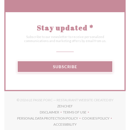
Stay updated
*
Subscribe to our newsletter to receive personalized
communications and marketing offers by email from us.
SUBSCRIBE
© 2026 LE PASSE PORC — RESTAURANT WEBSITE CREATED BY
((OPENS IN A NEW WINDOW))
ZENCHEF
DISCLAIMER
TERMS OF USE
((OPENS IN A NEW WINDOW))
((OPENS IN A NEW WINDOW))
PERSONAL DATA PROTECTION POLICY
COOKIES POLICY
((OPENS IN A NEW WINDOW))
((OPENS IN A NEW 
ACCESSIBILITY
((OPENS IN A NEW WINDOW))