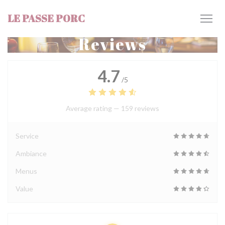
Personalizing your cookie choices
LE PASSE PORC
Reviews
4.7
/5
Average rating —
159 reviews
Service
Ambiance
Menus
Value