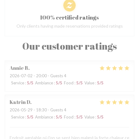
100% certified ratings
Only clients having made reservations provided ratings
Our customer ratings
Annie
B
2026-07-02
- 20:00 - Guests 4
Service
:
5
/5
Ambiance
:
5
/5
Food
:
5
/5
Value
:
5
/5
Katrin
D
2026-05-29
- 18:30 - Guests 4
Service
:
5
/5
Ambiance
:
5
/5
Food
:
5
/5
Value
:
5
/5
Endroit agréable où l’on se sent bien malgré la forte chaleur ce