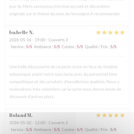
jour-là. Mets savoureux.très bon accueil et décoration
originale sur le thème du nom de l’enseigne.A recommander
Isabelle
N
2026-05-16
- 19:00 - Couverts 3
Service
:
5
/5
Ambiance
:
5
/5
Cuisine
:
5
/5
Qualité / Prix
:
5
/5
Une belle découverte de ce petit resto en face du théâtre
sebastopol, avant notre spectacle avec du personnel bien
sympathique et des produits d'excellentes qualités. Nous y
reviendrons très volontiers car la carte nous donne envie de
découvrir d'autres plats.
Roland
M
2026-05-02
- 12:00 - Couverts 2
Service
:
5
/5
Ambiance
:
5
/5
Cuisine
:
5
/5
Qualité / Prix
:
5
/5