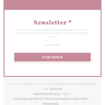
Newsletter
*
Inscrivez-vous à notre lettre d'information pour recevoir des
communications personnalisées et des offres marketing par
courriel.
S'ABONNER
© 2026 LE PASSE PORC — CRÉATION DE SITE INTERNET RESTAURANT
((OUVRE UNE NOUVELLE FENÊTR
AVEC
ZENCHEF
MENTIONS LÉGALES
CGU
((OUVRE UNE NOUVELLE FENÊTRE))
((OUVRE UNE NOUVELLE FEN
POLITIQUE DE PROTECTION DES DONNÉES À CARACTÈRE
((OUVRE UNE NOUVELLE FENÊTRE))
PERSONNEL