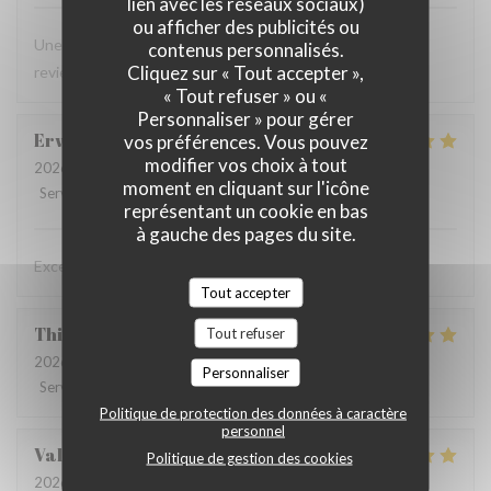
lien avec les réseaux sociaux)
ou afficher des publicités ou
Une viande excellente et un accueil chaleureux, nous
contenus personnalisés.
Cliquez sur « Tout accepter »,
reviendrons avec grand plaisir.
« Tout refuser » ou «
Personnaliser » pour gérer
Erwan
V
vos préférences. Vous pouvez
modifier vos choix à tout
2026-04-03
- 13:00 - Couverts 2
moment en cliquant sur l'icône
Service
:
5
/5
Ambiance
:
5
/5
Cuisine
:
5
/5
Qualité / Prix
:
5
/5
représentant un cookie en bas
à gauche des pages du site.
Excellent
Tout accepter
Thierry
M
Tout refuser
2026-03-28
- 18:30 - Couverts 2
Personnaliser
Service
:
5
/5
Ambiance
:
5
/5
Cuisine
:
5
/5
Qualité / Prix
:
5
/5
Politique de protection des données à caractère
personnel
Valéry
B
Politique de gestion des cookies
2026-03-23
- 12:45 - Couverts 4