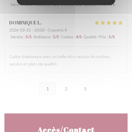
Service
:
5
/5
Ambiance
:
5
/5
Cuisine
:
5
/5
Qualité / Prix
:
4
/5
DOMINIQUE
L
2026-03-21
- 20:00 - Couverts 4
Service
:
5
/5
Ambiance
:
5
/5
Cuisine
:
4
/5
Qualité / Prix
:
5
/5
Cadre chaleureux avec un belle déco autour du cochon,
service et plats de qualité.
1
2
3
Accès/Contact