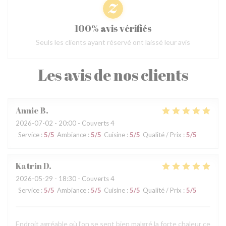
100% avis vérifiés
Seuls les clients ayant réservé ont laissé leur avis
Les avis de nos clients
Annie
B
2026-07-02
- 20:00 - Couverts 4
Service
:
5
/5
Ambiance
:
5
/5
Cuisine
:
5
/5
Qualité / Prix
:
5
/5
Katrin
D
2026-05-29
- 18:30 - Couverts 4
Service
:
5
/5
Ambiance
:
5
/5
Cuisine
:
5
/5
Qualité / Prix
:
5
/5
Endroit agréable où l’on se sent bien malgré la forte chaleur ce