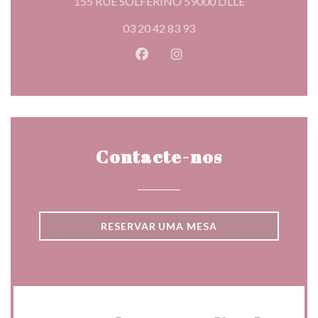
((abre numa nov
155 RUE SOLFERINO 59000 LILLE
03 20 42 83 93
Facebook ((abre numa nova jane
Instagram ((abre numa nov
Contacte-nos
RESERVAR UMA MESA