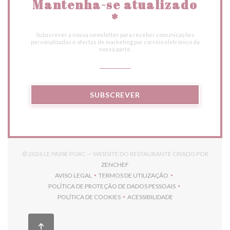
Mantenha-se atualizado
*
Subscrever a nossa newsletter para receber comunicações
personalizadas e ofertas de marketing por correio eletrónico da
nossa parte.
SUBSCREVER
© 2026 LE PASSE PORC — WEBSITE DO RESTAURANTE CRIADO POR
((ABRE NUMA NOVA JANELA))
ZENCHEF
AVISO LEGAL
TERMOS DE UTILIZAÇÃO
((ABRE NUMA NOVA JANELA))
((ABRE NUMA NOVA JANELA))
POLÍTICA DE PROTEÇÃO DE DADOS PESSOAIS
((ABRE NUMA NOVA JANELA))
POLÍTICA DE COOKIES
ACESSIBILIDADE
((ABRE NUMA NOVA JANELA))
((ABRE NUMA NOVA JANELA