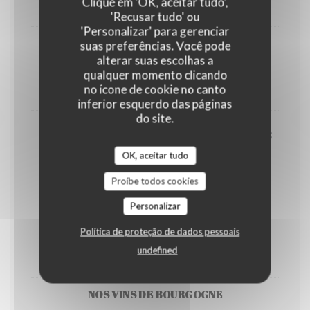
Clique em 'OK, aceitar tudo',
Btlle
'Recusar tudo' ou
'Personalizar' para gerenciar
suas preferências. Você pode
Margaux Chateau Margaux 1983
alterar suas escolhas a
qualquer momento clicando
850,00 EUR
no ícone de cookie no canto
Btlle
inferior esquerdo das páginas
do site.
Saint-Emilion Château Cheval Blanc 2008
OK, aceitar tudo
890,00 EUR
Btlle
Proíbe todos cookies
Personalizar
Pauillac Chateau Mouton Rothshild 2015
Política de proteção de dados pessoais
950,00 EUR
undefined
Btlle
NOS VINS DE BOURGOGNE