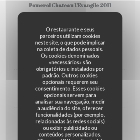
Pomerol Chateau L'Evangile 2011
199,00 EUR
Btlle
O restaurante e seus
parceiros utilizam cookies
neste site, o que pode implicar
Pomerol Château Clinet 2016
na coleta de dados pessoais.
199,00 EUR
Os cookies denominados
Btlle
«necessários» são
obrigatórios e instalados por
padrão. Outros cookies
Pauillac Château Pontet Canet 2009
opcionais requerem seu
consentimento. Esses cookies
280,00 EUR
opcionais servem para
Btlle
analisar sua navegação, medir
a audiência do site, oferecer
funcionalidades (por exemplo,
Saint-Emilion Grand Cru Clasée Château
relacionadas às redes sociais)
Angelus 2015
ou exibir publicidade ou
conteúdos personalizados.
450,00 EUR